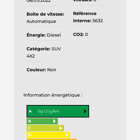
06/07/2022
Référence
Boîte de vitesse:
interne:
5632
Automatique
CO2:
0
Énergie:
Diesel
Catégorie:
SUV
4X2
Couleur:
Noir
Information énergétique :
A
0g CO
/km
2
B
C
D