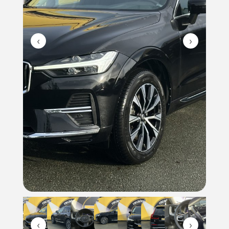
‹
›
‹
›