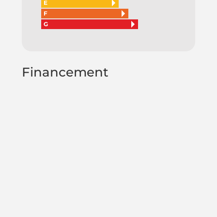
E
F
G
Financement