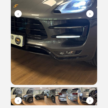
‹
›
‹
›