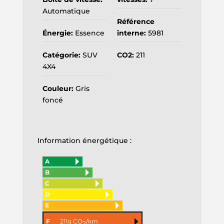
Automatique
Référence
Énergie:
Essence
interne:
5981
Catégorie:
SUV
CO2:
211
4X4
Couleur:
Gris
foncé
Information énergétique :
A
B
C
D
E
F
211g CO
/km
2