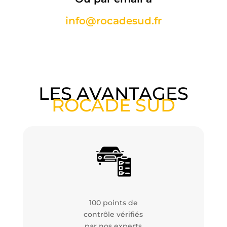
info@rocadesud.fr
LES AVANTAGES
ROCADE SUD
100 points de
contrôle vérifiés
par nos experts