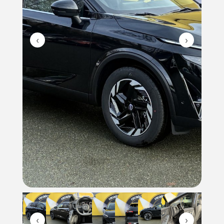
‹
›
‹
›