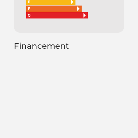
E
F
G
Financement