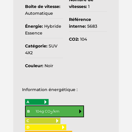
Boîte de vitesse:
vitesses:
1
Automatique
Référence
Énergie:
Hybride
interne:
5683
Essence
CO2:
104
Catégorie:
SUV
4X2
Couleur:
Noir
Information énergétique :
A
B
104g CO
/km
2
C
D