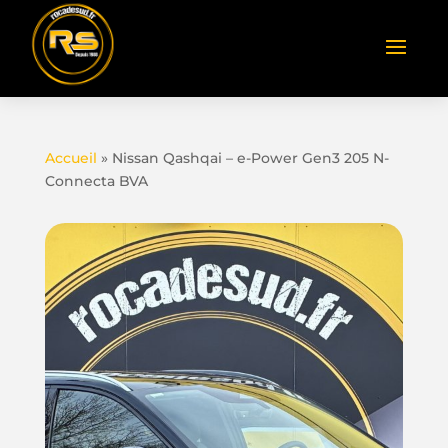
Accueil
»
Nissan Qashqai – e-Power Gen3 205 N-
Connecta BVA