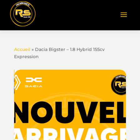
Accueil
»
Dacia Bigster – 1.8 Hybrid 155cv
Expression