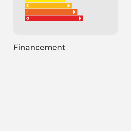
E
F
G
Financement