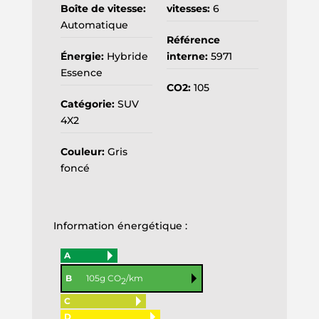
Boîte de vitesse:
vitesses:
6
Automatique
Référence
Énergie:
Hybride
interne:
5971
Essence
CO2:
105
Catégorie:
SUV
4X2
Couleur:
Gris
foncé
Information énergétique :
A
B
105g CO
/km
2
C
D