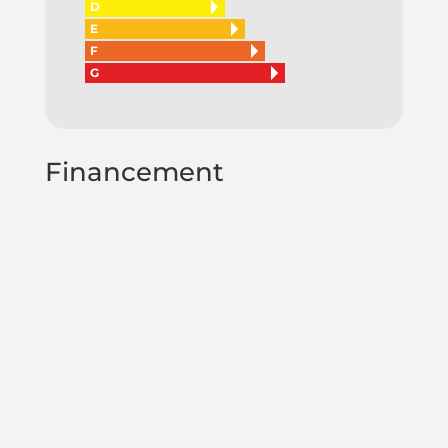
D
E
F
G
Financement