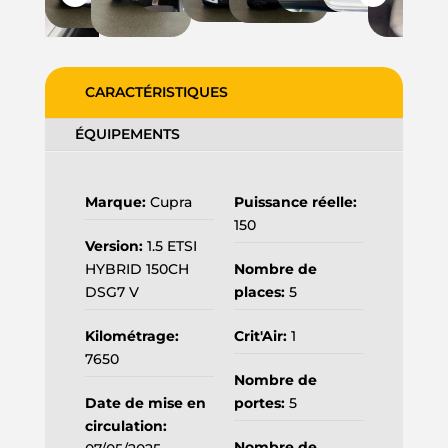
CARACTÉRISTIQUES
ÉQUIPEMENTS
Marque:
Cupra
Puissance réelle:
150
Version:
1.5 ETSI
HYBRID 150CH
Nombre de
DSG7 V
places:
5
Kilométrage:
Crit'Air:
1
7650
Nombre de
Date de mise en
portes:
5
circulation:
Nombre de