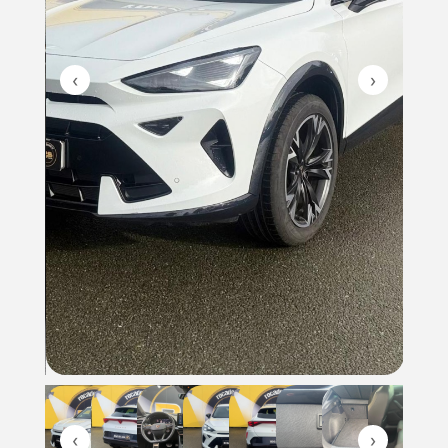
‹
›
‹
›