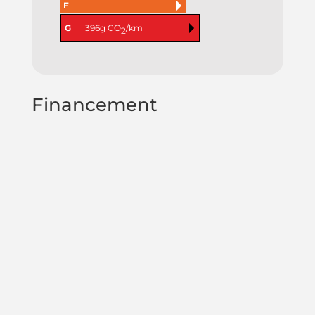
F
G
396g CO
/km
2
Financement