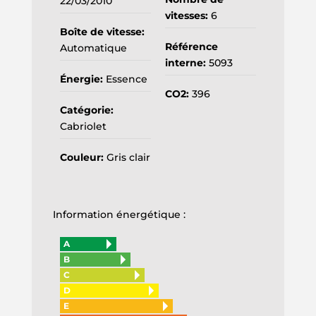
22/03/2010
vitesses:
6
Boîte de vitesse:
Référence
Automatique
interne:
5093
Énergie:
Essence
CO2:
396
Catégorie:
Cabriolet
Couleur:
Gris clair
Information énergétique :
A
B
C
D
E