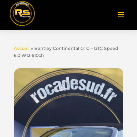
Accueil
»
Bentley Continental GTC – GTC Speed
6.0 W12 610ch