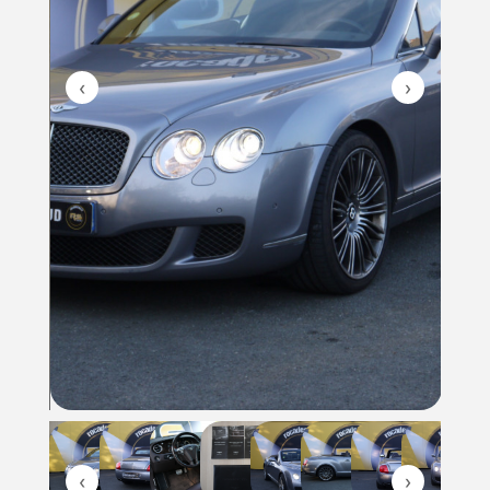
‹
›
‹
›