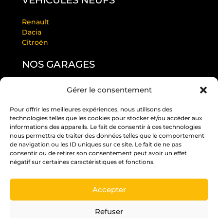
VÉHICULES NEUFS
Renault
Dacia
Citroën
NOS GARAGES
Gérer le consentement
GARAGE LAURENDEAU BY RS
GARAGE THULEAU BY RS
Pour offrir les meilleures expériences, nous utilisons des
RS ANGERS PASTEUR
technologies telles que les cookies pour stocker et/ou accéder aux
RS EDITION BEAUCOUZÉ
informations des appareils. Le fait de consentir à ces technologies
RS JUIGNÉ
nous permettra de traiter des données telles que le comportement
de navigation ou les ID uniques sur ce site. Le fait de ne pas
RS PARC
consentir ou de retirer son consentement peut avoir un effet
RS ST BARTHÉLÉMY D’ANJOU
négatif sur certaines caractéristiques et fonctions.
RS ST MELAINE
Accepter
Un crédit vous engage et doit être remboursé.
Vérifiez vos capacités de remboursement avant
Refuser
de vous engager.