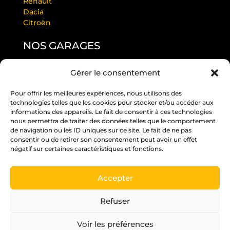
Renault
Dacia
Citroën
NOS GARAGES
Gérer le consentement
GARAGE LAURENDEAU BY RS
GARAGE THULEAU BY RS
Pour offrir les meilleures expériences, nous utilisons des
RS ANGERS PASTEUR
technologies telles que les cookies pour stocker et/ou accéder aux
RS EDITION BEAUCOUZÉ
informations des appareils. Le fait de consentir à ces technologies
RS JUIGNÉ
nous permettra de traiter des données telles que le comportement
de navigation ou les ID uniques sur ce site. Le fait de ne pas
RS PARC
consentir ou de retirer son consentement peut avoir un effet
RS ST BARTHÉLÉMY D’ANJOU
négatif sur certaines caractéristiques et fonctions.
RS ST MELAINE
Accepter
Un crédit vous engage et doit être remboursé.
Vérifiez vos capacités de remboursement avant
Refuser
de vous engager.
Voir les préférences
Pour les trajets courts, privilégiez la marche ou le