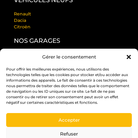
VÉHICULES NEUFS
Renault
Dacia
Citroën
NOS GARAGES
Gérer le consentement
GARAGE LAURENDEAU BY RS
GARAGE THULEAU BY RS
Pour offrir les meilleures expériences, nous utilisons des
RS ANGERS PASTEUR
technologies telles que les cookies pour stocker et/ou accéder aux
RS EDITION BEAUCOUZÉ
informations des appareils. Le fait de consentir à ces technologies
RS JUIGNÉ
nous permettra de traiter des données telles que le comportement
de navigation ou les ID uniques sur ce site. Le fait de ne pas
RS PARC
consentir ou de retirer son consentement peut avoir un effet
RS ST BARTHÉLÉMY D’ANJOU
négatif sur certaines caractéristiques et fonctions.
RS ST MELAINE
Accepter
Un crédit vous engage et doit être remboursé.
Vérifiez vos capacités de remboursement avant
Refuser
de vous engager.