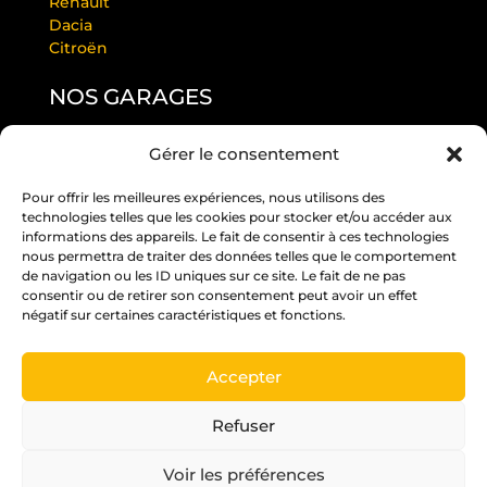
Renault
Dacia
Citroën
NOS GARAGES
Gérer le consentement
GARAGE LAURENDEAU BY RS
GARAGE THULEAU BY RS
Pour offrir les meilleures expériences, nous utilisons des
RS ANGERS PASTEUR
technologies telles que les cookies pour stocker et/ou accéder aux
RS EDITION BEAUCOUZÉ
informations des appareils. Le fait de consentir à ces technologies
RS JUIGNÉ
nous permettra de traiter des données telles que le comportement
de navigation ou les ID uniques sur ce site. Le fait de ne pas
RS PARC
consentir ou de retirer son consentement peut avoir un effet
RS ST BARTHÉLÉMY D’ANJOU
négatif sur certaines caractéristiques et fonctions.
RS ST MELAINE
Accepter
Un crédit vous engage et doit être remboursé.
Vérifiez vos capacités de remboursement avant
Refuser
de vous engager.
Voir les préférences
Pour les trajets courts, privilégiez la marche ou le