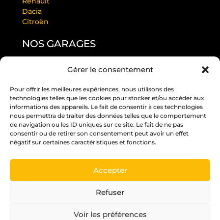
Renault
Dacia
Citroën
NOS GARAGES
Gérer le consentement
GARAGE LAURENDEAU BY RS
GARAGE THULEAU BY RS
Pour offrir les meilleures expériences, nous utilisons des
RS ANGERS PASTEUR
technologies telles que les cookies pour stocker et/ou accéder aux
RS EDITION BEAUCOUZÉ
informations des appareils. Le fait de consentir à ces technologies
RS JUIGNÉ
nous permettra de traiter des données telles que le comportement
de navigation ou les ID uniques sur ce site. Le fait de ne pas
RS PARC
consentir ou de retirer son consentement peut avoir un effet
RS ST BARTHÉLÉMY D’ANJOU
négatif sur certaines caractéristiques et fonctions.
RS ST MELAINE
Accepter
Un crédit vous engage et doit être remboursé.
Vérifiez vos capacités de remboursement avant
Refuser
de vous engager.
Voir les préférences
Pour les trajets courts, privilégiez la marche ou le