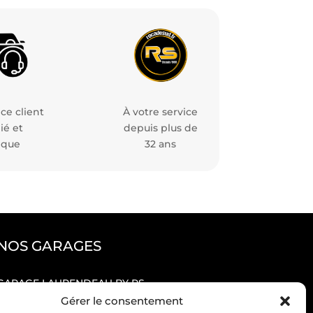
ce client
À votre service
ié et
depuis plus de
ique
32 ans
NOS GARAGES
GARAGE LAURENDEAU BY RS
GARAGE THULEAU BY RS
Gérer le consentement