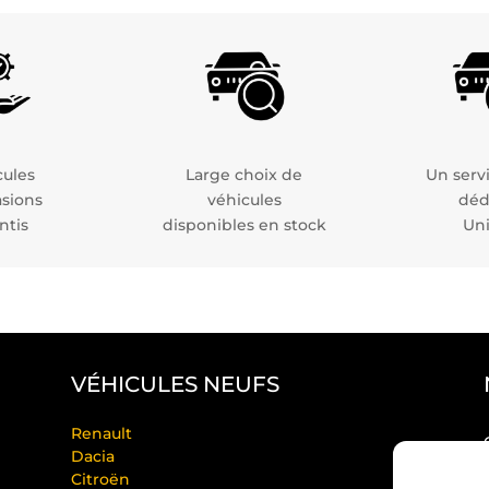
cules
Large choix de
Un servi
asions
véhicules
déd
ntis
disponibles en stock
Un
VÉHICULES NEUFS
Renault
Dacia
Citroën