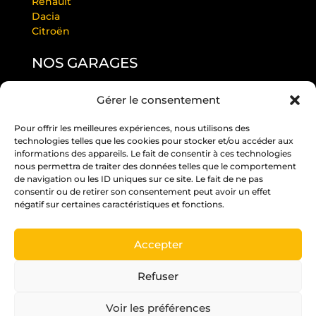
Renault
Dacia
Citroën
NOS GARAGES
Gérer le consentement
GARAGE LAURENDEAU BY RS
GARAGE THULEAU BY RS
Pour offrir les meilleures expériences, nous utilisons des
RS ANGERS PASTEUR
technologies telles que les cookies pour stocker et/ou accéder aux
RS EDITION BEAUCOUZÉ
informations des appareils. Le fait de consentir à ces technologies
RS JUIGNÉ
nous permettra de traiter des données telles que le comportement
de navigation ou les ID uniques sur ce site. Le fait de ne pas
RS PARC
consentir ou de retirer son consentement peut avoir un effet
RS ST BARTHÉLÉMY D’ANJOU
négatif sur certaines caractéristiques et fonctions.
RS ST MELAINE
Accepter
Un crédit vous engage et doit être remboursé.
Vérifiez vos capacités de remboursement avant
Refuser
de vous engager.
Voir les préférences
Pour les trajets courts, privilégiez la marche ou le