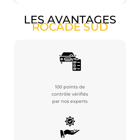
LES AVANTAGES
ROCADE SUD
100 points de
contrôle vérifiés
par nos experts