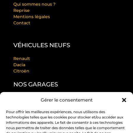
Qui sommes nous ?
Reprise
Mentions légales
Contact
VÉHICULES NEUFS
Renault
Dacia
Citroën
NOS GARAGES
Gérer le consentement
GARAGE LAURENDEAU BY RS
GARAGE THULEAU BY RS
Pour offrir les meilleures expériences, nous utilisons des
RS ANGERS PASTEUR
technologies telles que les cookies pour stocker et/ou accéder aux
RS EDITION BEAUCOUZÉ
informations des appareils. Le fait de consentir à ces technologies
RS JUIGNÉ
nous permettra de traiter des données telles que le comportement