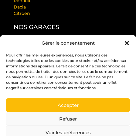
Renault
Dacia
Citroën
NOS GARAGES
Gérer le consentement
GARAGE LAURENDEAU BY RS
GARAGE THULEAU BY RS
Pour offrir les meilleures expériences, nous utilisons des
RS ANGERS PASTEUR
technologies telles que les cookies pour stocker et/ou accéder aux
RS EDITION BEAUCOUZÉ
informations des appareils. Le fait de consentir à ces technologies
RS JUIGNÉ
nous permettra de traiter des données telles que le comportement
de navigation ou les ID uniques sur ce site. Le fait de ne pas
RS PARC
consentir ou de retirer son consentement peut avoir un effet
RS ST BARTHÉLÉMY D’ANJOU
négatif sur certaines caractéristiques et fonctions.
RS ST MELAINE
Accepter
Un crédit vous engage et doit être remboursé.
Vérifiez vos capacités de remboursement avant
Refuser
de vous engager.
Voir les préférences
Pour les trajets courts, privilégiez la marche ou le