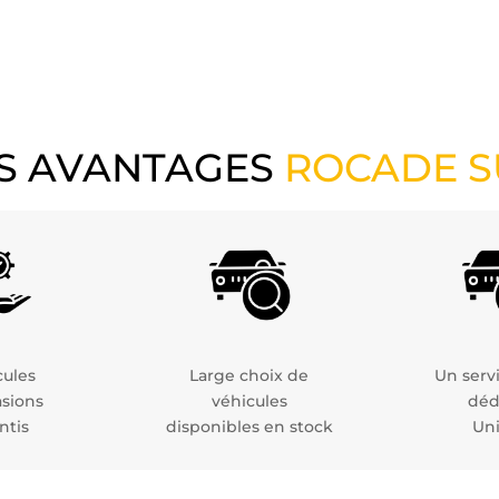
S AVANTAGES
ROCADE 
cules
Large choix de
Un servi
asions
véhicules
déd
ntis
disponibles en stock
Un