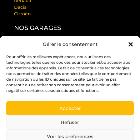
Renault
Dacia
Citroën
NOS GARAGES
Gérer le consentement
GARAGE LAURENDEAU BY RS
GARAGE THULEAU BY RS
Pour offrir les meilleures expériences, nous utilisons des
RS ANGERS PASTEUR
technologies telles que les cookies pour stocker et/ou accéder aux
RS EDITION BEAUCOUZÉ
informations des appareils. Le fait de consentir à ces technologies
RS JUIGNÉ
nous permettra de traiter des données telles que le comportement
de navigation ou les ID uniques sur ce site. Le fait de ne pas
RS PARC
consentir ou de retirer son consentement peut avoir un effet
RS ST BARTHÉLÉMY D’ANJOU
négatif sur certaines caractéristiques et fonctions.
RS ST MELAINE
Accepter
Un crédit vous engage et doit être remboursé.
Vérifiez vos capacités de remboursement avant
Refuser
de vous engager.
Voir les préférences
Pour les trajets courts, privilégiez la marche ou le