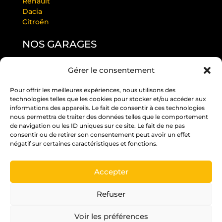
Renault
Dacia
Citroën
NOS GARAGES
Gérer le consentement
GARAGE LAURENDEAU BY RS
GARAGE THULEAU BY RS
Pour offrir les meilleures expériences, nous utilisons des
RS ANGERS PASTEUR
technologies telles que les cookies pour stocker et/ou accéder aux
RS EDITION BEAUCOUZÉ
informations des appareils. Le fait de consentir à ces technologies
RS JUIGNÉ
nous permettra de traiter des données telles que le comportement
de navigation ou les ID uniques sur ce site. Le fait de ne pas
RS PARC
consentir ou de retirer son consentement peut avoir un effet
RS ST BARTHÉLÉMY D’ANJOU
négatif sur certaines caractéristiques et fonctions.
RS ST MELAINE
Accepter
Un crédit vous engage et doit être remboursé.
Vérifiez vos capacités de remboursement avant
Refuser
de vous engager.
Voir les préférences
Pour les trajets courts, privilégiez la marche ou le