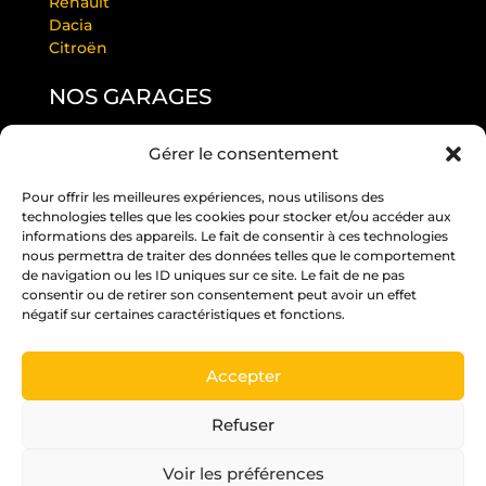
Renault
Dacia
Citroën
NOS GARAGES
Gérer le consentement
GARAGE LAURENDEAU BY RS
GARAGE THULEAU BY RS
Pour offrir les meilleures expériences, nous utilisons des
RS ANGERS PASTEUR
technologies telles que les cookies pour stocker et/ou accéder aux
RS EDITION BEAUCOUZÉ
informations des appareils. Le fait de consentir à ces technologies
RS JUIGNÉ
nous permettra de traiter des données telles que le comportement
de navigation ou les ID uniques sur ce site. Le fait de ne pas
RS PARC
consentir ou de retirer son consentement peut avoir un effet
RS ST BARTHÉLÉMY D’ANJOU
négatif sur certaines caractéristiques et fonctions.
RS ST MELAINE
Accepter
Un crédit vous engage et doit être remboursé.
Vérifiez vos capacités de remboursement avant
Refuser
de vous engager.
Voir les préférences
Pour les trajets courts, privilégiez la marche ou le