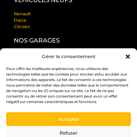
VÉHICULES NEUFS
Renault
Dacia
Citroën
NOS GARAGES
Gérer le consentement
GARAGE LAURENDEAU BY RS
GARAGE THULEAU BY RS
Pour offrir les meilleures expériences, nous utilisons des
RS ANGERS PASTEUR
technologies telles que les cookies pour stocker et/ou accéder aux
RS EDITION BEAUCOUZÉ
informations des appareils. Le fait de consentir à ces technologies
RS JUIGNÉ
nous permettra de traiter des données telles que le comportement
de navigation ou les ID uniques sur ce site. Le fait de ne pas
RS PARC
consentir ou de retirer son consentement peut avoir un effet
RS ST BARTHÉLÉMY D’ANJOU
négatif sur certaines caractéristiques et fonctions.
RS ST MELAINE
Accepter
Un crédit vous engage et doit être remboursé.
Vérifiez vos capacités de remboursement avant
Refuser
de vous engager.