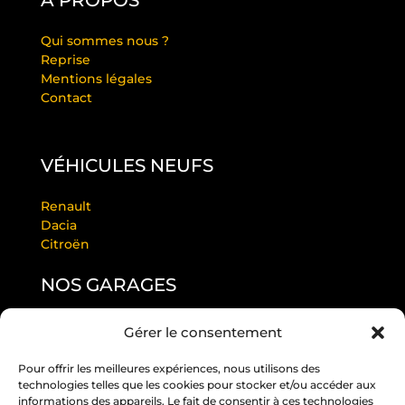
À PROPOS
Qui sommes nous ?
Reprise
Mentions légales
Contact
VÉHICULES NEUFS
Renault
Dacia
Citroën
NOS GARAGES
Gérer le consentement
GARAGE LAURENDEAU BY RS
GARAGE THULEAU BY RS
Pour offrir les meilleures expériences, nous utilisons des
RS ANGERS PASTEUR
technologies telles que les cookies pour stocker et/ou accéder aux
RS EDITION BEAUCOUZÉ
informations des appareils. Le fait de consentir à ces technologies