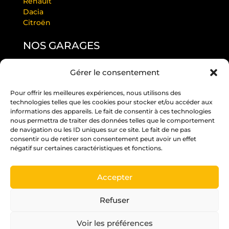
Renault
Dacia
Citroën
NOS GARAGES
Gérer le consentement
GARAGE LAURENDEAU BY RS
GARAGE THULEAU BY RS
Pour offrir les meilleures expériences, nous utilisons des
RS ANGERS PASTEUR
technologies telles que les cookies pour stocker et/ou accéder aux
RS EDITION BEAUCOUZÉ
informations des appareils. Le fait de consentir à ces technologies
RS JUIGNÉ
nous permettra de traiter des données telles que le comportement
de navigation ou les ID uniques sur ce site. Le fait de ne pas
RS PARC
consentir ou de retirer son consentement peut avoir un effet
RS ST BARTHÉLÉMY D’ANJOU
négatif sur certaines caractéristiques et fonctions.
RS ST MELAINE
Accepter
Un crédit vous engage et doit être remboursé.
Vérifiez vos capacités de remboursement avant
Refuser
de vous engager.
Voir les préférences
Pour les trajets courts, privilégiez la marche ou le