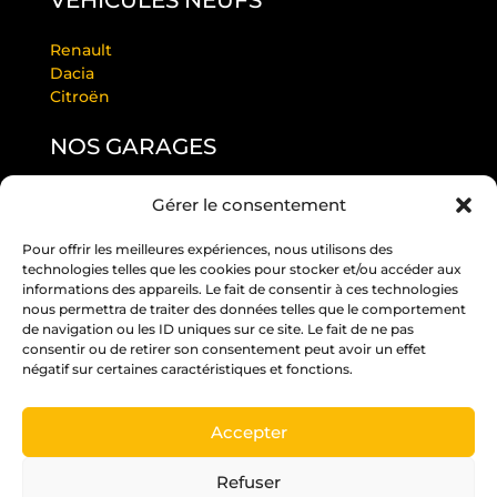
VÉHICULES NEUFS
Renault
Dacia
Citroën
NOS GARAGES
Gérer le consentement
GARAGE LAURENDEAU BY RS
GARAGE THULEAU BY RS
Pour offrir les meilleures expériences, nous utilisons des
RS ANGERS PASTEUR
technologies telles que les cookies pour stocker et/ou accéder aux
RS EDITION BEAUCOUZÉ
informations des appareils. Le fait de consentir à ces technologies
RS JUIGNÉ
nous permettra de traiter des données telles que le comportement
de navigation ou les ID uniques sur ce site. Le fait de ne pas
RS PARC
consentir ou de retirer son consentement peut avoir un effet
RS ST BARTHÉLÉMY D’ANJOU
négatif sur certaines caractéristiques et fonctions.
RS ST MELAINE
Accepter
Un crédit vous engage et doit être remboursé.
Vérifiez vos capacités de remboursement avant
Refuser
de vous engager.